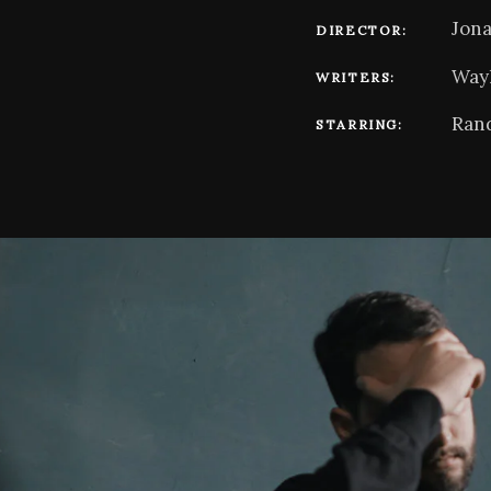
Jon
DIRECTOR:
Wayl
WRITERS:
Rand
STARRING: