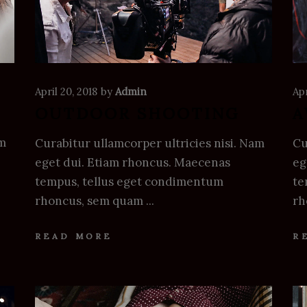
April 20, 2018
by
Admin
Apr
OUTDOOR SHOOTING
A
am
Curabitur ullamcorper ultricies nisi. Nam
Cu
eget dui. Etiam rhoncus. Maecenas
eg
tempus, tellus eget condimentum
te
rhoncus, sem quam
rh
READ MORE
R