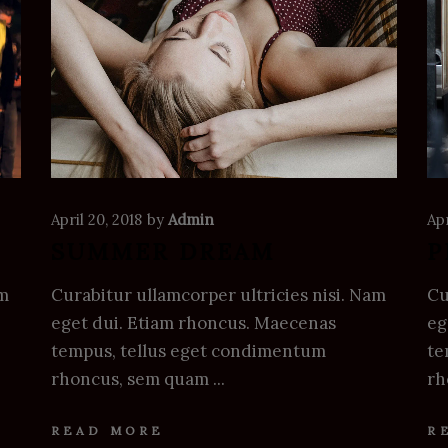
April 20, 2018
by
Admin
Apr
SUMMER DREAM
P
am
Curabitur ullamcorper ultricies nisi. Nam
Cu
eget dui. Etiam rhoncus. Maecenas
eg
tempus, tellus eget condimentum
te
rhoncus, sem quam
rh
READ MORE
R