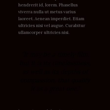
hendrerit id, lorem. Phasellus
viverra nulla ut metus varius
laoreet. Aenean imperdiet. Etiam
ultricies nisi vel augue. Curabitur
ullamcorper ultricies nisi.
“It may be a timely film,
but it is its timelessness,
as well as its depths of
compassion, that qualify
it as a great one.”