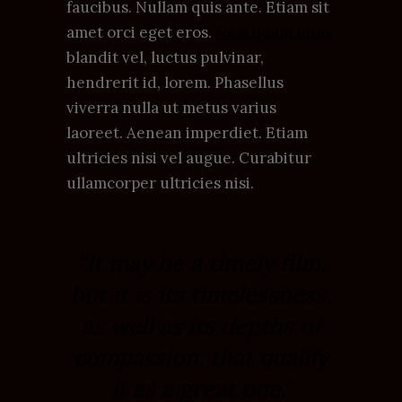
faucibus. Nullam quis ante. Etiam sit
amet orci eget eros.
Nam quam nunc
blandit vel, luctus pulvinar,
hendrerit id, lorem. Phasellus
viverra nulla ut metus varius
laoreet. Aenean imperdiet. Etiam
ultricies nisi vel augue. Curabitur
ullamcorper ultricies nisi.
“It may be a timely film,
but it is its timelessness,
as well as its depths of
compassion, that qualify
it as a great one.”