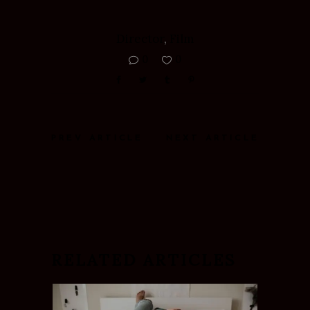
Director
,
Film
0
0
PREV ARTICLE
NEXT ARTICLE
RELATED ARTICLES