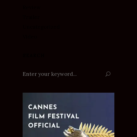
Review
Trailer
Uncategorized
Video
SEARCH
Search
for: