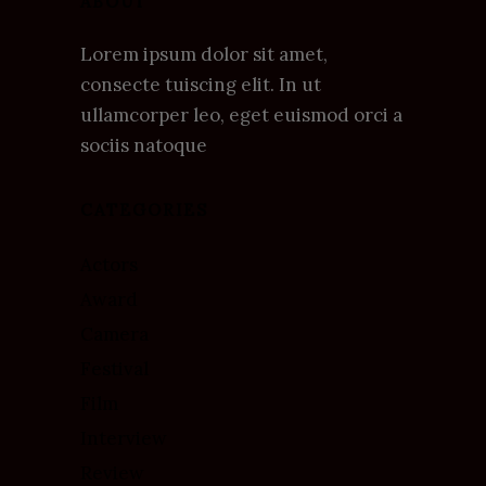
ABOUT
Lorem ipsum dolor sit amet,
consecte tuiscing elit. In ut
ullamcorper leo, eget euismod orci a
sociis natoque
CATEGORIES
Actors
Award
Camera
Festival
Film
Interview
Review