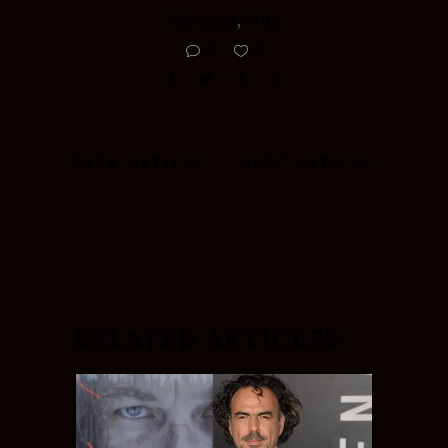
Director
,
Film
0
0
PREV ARTICLE
NEXT ARTICLE
RELATED ARTICLES