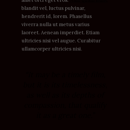
amet orci eget eros.
Nam quam nunc
blandit vel, luctus pulvinar,
hendrerit id, lorem. Phasellus
viverra nulla ut metus varius
laoreet. Aenean imperdiet. Etiam
ultricies nisi vel augue. Curabitur
ullamcorper ultricies nisi.
“It may be a timely film,
but it is its timelessness,
as well as its depths of
compassion, that qualify
it as a great one.”