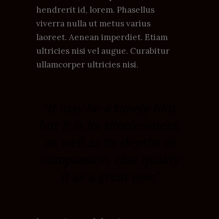
hendrerit id, lorem. Phasellus
viverra nulla ut metus varius
laoreet. Aenean imperdiet. Etiam
ultricies nisi vel augue. Curabitur
ullamcorper ultricies nisi.
“It may be a timely film,
but it is its timelessness,
as well as its depths of
compassion, that qualify
it as a great one.”