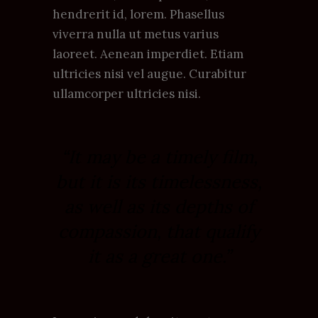
hendrerit id, lorem. Phasellus
viverra nulla ut metus varius
laoreet. Aenean imperdiet. Etiam
ultricies nisi vel augue. Curabitur
ullamcorper ultricies nisi.
“It may be a timely film,
but it is its timelessness,
as well as its depths of
compassion, that qualify
it as a great one.”