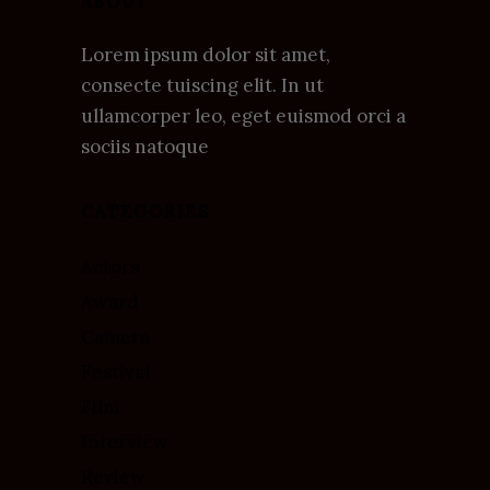
ABOUT
Lorem ipsum dolor sit amet,
consecte tuiscing elit. In ut
ullamcorper leo, eget euismod orci a
sociis natoque
CATEGORIES
Actors
Award
Camera
Festival
Film
Interview
Review