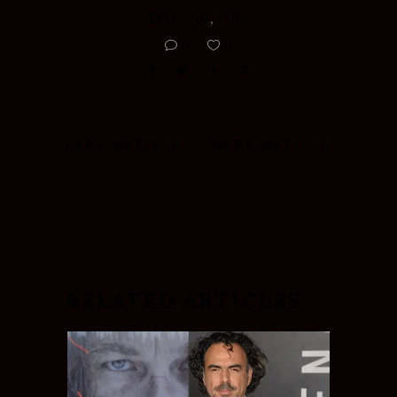
Director
,
Film
0
0
PREV ARTICLE
NEXT ARTICLE
RELATED ARTICLES