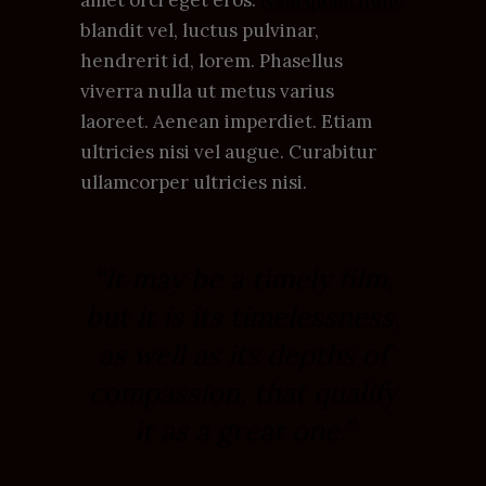
amet orci eget eros.
Nam quam nunc
blandit vel, luctus pulvinar,
hendrerit id, lorem. Phasellus
viverra nulla ut metus varius
laoreet. Aenean imperdiet. Etiam
ultricies nisi vel augue. Curabitur
ullamcorper ultricies nisi.
“It may be a timely film,
but it is its timelessness,
as well as its depths of
compassion, that qualify
it as a great one.”